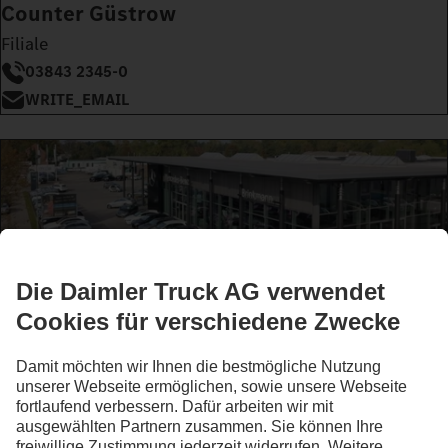
Counter Güstrow
Filiale
03843 2345-0
WRITE_EMAIL
Counter Geesthacht